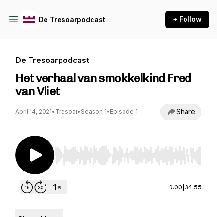
+ Follow
De Tresoarpodcast
De Tresoarpodcast
Het verhaal van smokkelkind Fred
van Vliet
Share
April 14, 2021
•
Tresoar
•
Season 1
•
Episode 1
Use Left/Right to seek, Home/End to jump to st
0:00
|
34:55